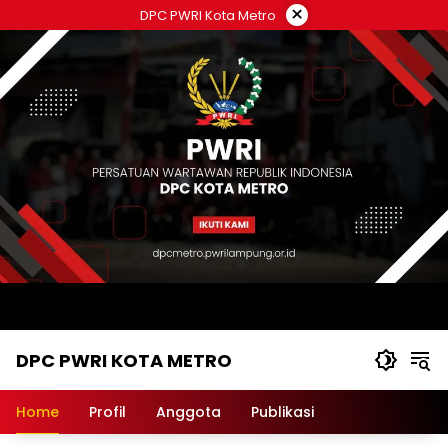
Langsung
×
DPC PWRI Kota Metro
ke
konten
DPC PWRI KOTA METRO
Situs
Resmi
Home
Profil
Anggota
Publikasi
DPC
PWRI