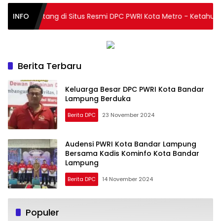
Kota
elamat Datang di Situs Resmi DPC PWRI Kota Metro - Ketahui t
INFO
Metro
Berita Terbaru
Keluarga Besar DPC PWRI Kota Bandar
Lampung Berduka
Berita DPC
23 November 2024
Audensi PWRI Kota Bandar Lampung
Bersama Kadis Kominfo Kota Bandar
Lampung
DPC
Berita DPC
14 November 2024
PWRI
Kota
Populer
Metro